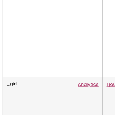
_gid
Analytics
1 jo