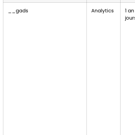
__gads
Analytics
1 an
jour