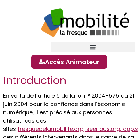
contenu
principal
Accès Animateur
Introduction
En vertu de l’article 6 de la loi n° 2004-575 du 21
juin 2004 pour la confiance dans l’économie
numérique, il est précisé aux personnes
utilisatrices des
sites
fresquedelamobilite.org,
seerious.org,
app.s
des différents intervenants dans le cadre de sa